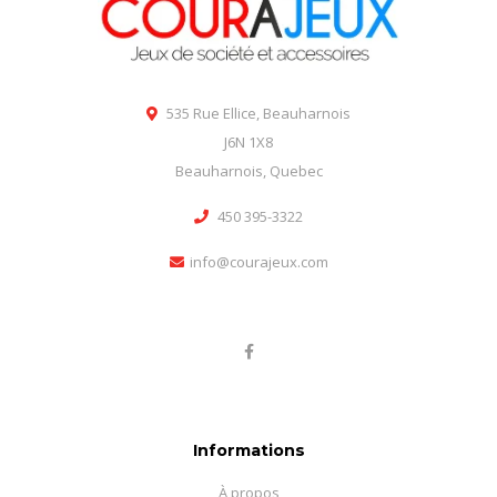
535 Rue Ellice, Beauharnois
J6N 1X8
Beauharnois, Quebec
450 395-3322
info@courajeux.com
Informations
À propos