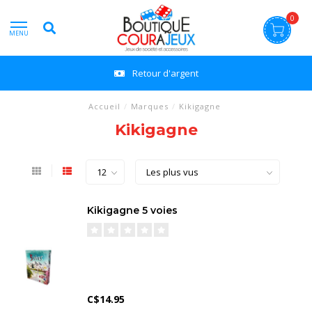
0
MENU
Retour d'argent
Accueil
/
Marques
/
Kikigagne
Kikigagne
Kikigagne 5 voies
C$14.95