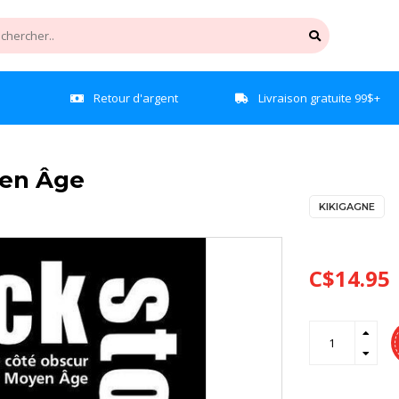
e
Retour d'argent
Livraison gratuite 99$+
yen Âge
KIKIGAGNE
C$14.95