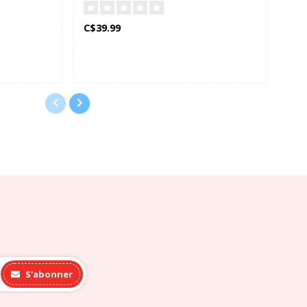
Pe
C$39.99
C$1
S'abonner