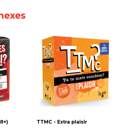
nexes
18+)
TTMC - Extra plaisir
Lo
Th