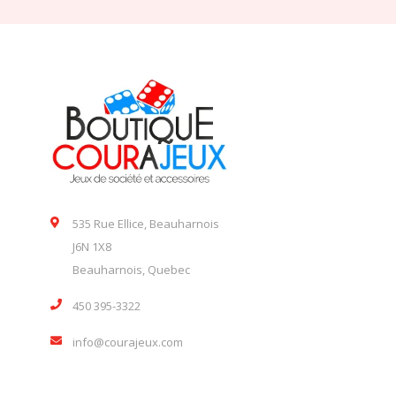
535 Rue Ellice, Beauharnois
J6N 1X8
Beauharnois, Quebec
450 395-3322
info@courajeux.com