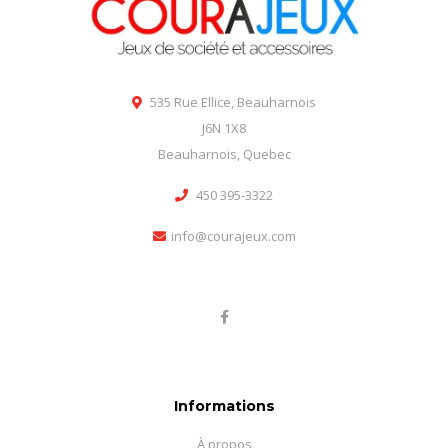
535 Rue Ellice, Beauharnois
J6N 1X8
Beauharnois, Quebec
450 395-3322
info@courajeux.com
Informations
À propos