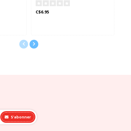
C$6.95
C$2
S'abonner