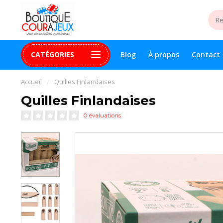
CATÉGORIES
Blog
À propos
Contact
uite 99$+
Paiement 100% sécurisé
Assistance digital
Accueil
/
Quilles Finlandaises
Quilles Finlandaises
0 évaluations