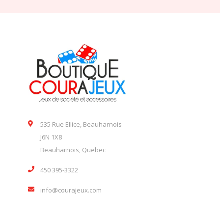
535 Rue Ellice, Beauharnois
J6N 1X8
Beauharnois, Quebec
450 395-3322
info@courajeux.com