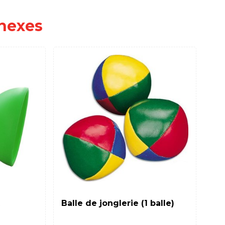
nexes
Balle de jonglerie (1 balle)
Dr