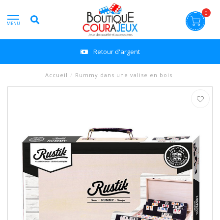
0
MENU
Retour d'argent
Accueil
/
Rummy dans une valise en bois