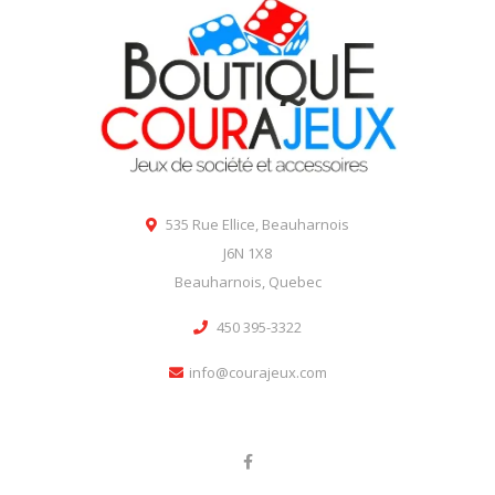
535 Rue Ellice, Beauharnois
J6N 1X8
Beauharnois, Quebec
450 395-3322
info@courajeux.com