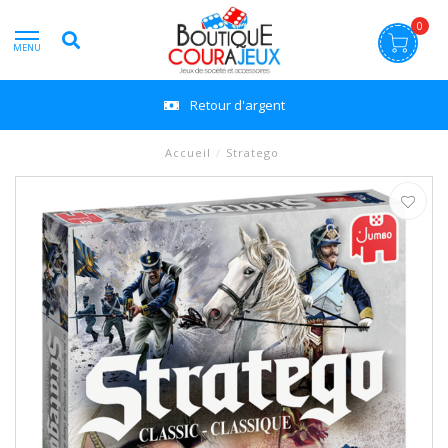
0
MENU
Retour d'argent
Accueil
/
Stratego