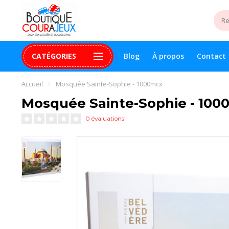
CATÉGORIES
Blog
À propos
Contact
uite 99$+
Paiement 100% sécurisé
Assistance digital
Accueil
/
Mosquée Sainte-Sophie - 1000mcx
Mosquée Sainte-Sophie - 100
0 évaluations