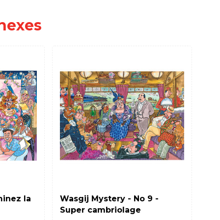
nexes
PIA
minez la
Wasgij Mystery - No 9 -
Sa
Super cambriolage