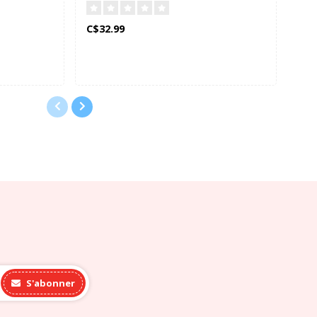
C$32.99
C$2
S'abonner