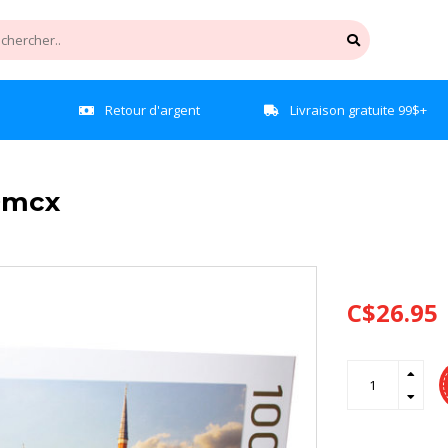
e
Retour d'argent
Livraison gratuite 99$+
0mcx
C$26.95