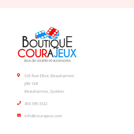
535 Rue Ellice, Beauharnois
J6N 1X8
Beauharnois, Quebec
450 395-3322
info@courajeux.com