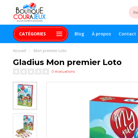
CATÉGORIES
Blog
À propos
Contact
uite 99$+
Paiement 100% sécurisé
Assistance digital
Accueil
/
Mon premier Loto
Gladius Mon premier Loto
0 évaluations