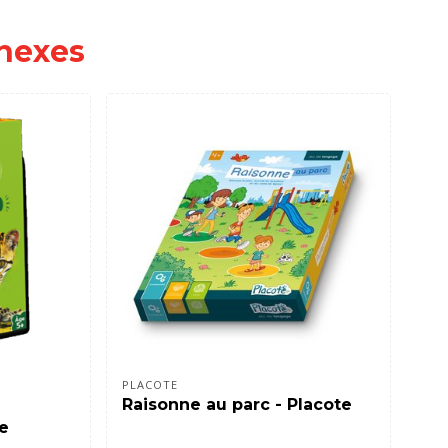
nexes
PLACOTE
ASM
Raisonne au parc - Placote
Spo
le