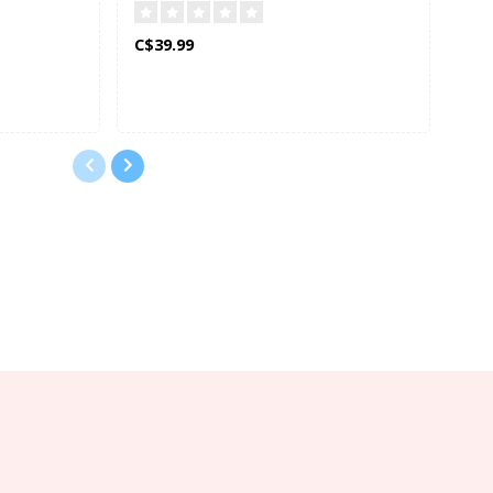
C$39.99
C$1