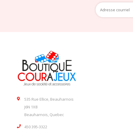
535 Rue Ellice, Beauharnois
J6N 1X8
Beauharnois, Quebec
450 395-3322