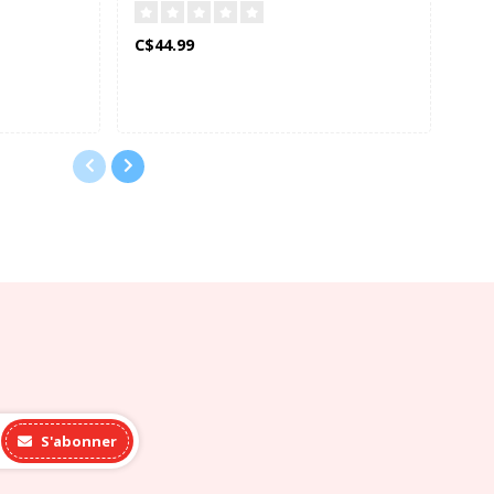
C$44.99
C$3
S'abonner