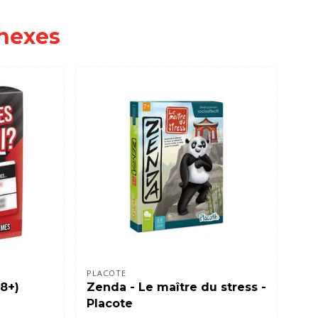
nexes
PLACOTE
PLA
18+)
Zenda - Le maître du stress -
Ra
Placote