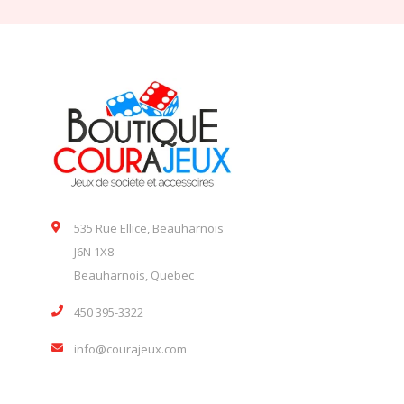
535 Rue Ellice, Beauharnois
J6N 1X8
Beauharnois, Quebec
450 395-3322
info@courajeux.com