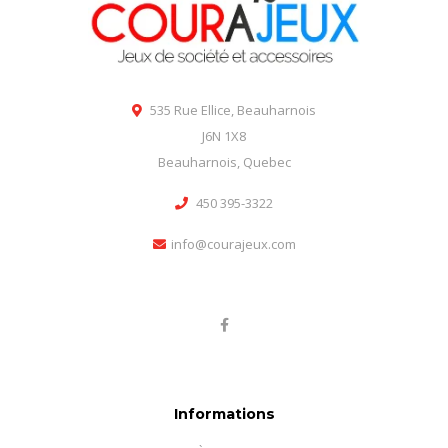
535 Rue Ellice, Beauharnois
J6N 1X8
Beauharnois, Quebec
450 395-3322
info@courajeux.com
Informations