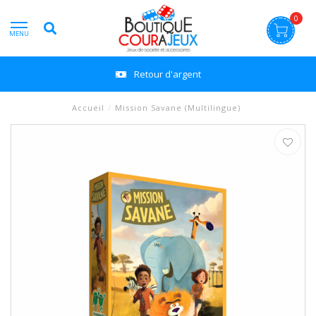
0
MENU
Retour d'argent
Accueil
/
Mission Savane (Multilingue)