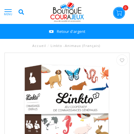
0
MENU
Retour d'argent
Accueil
/
Linkto -Animaux (Français)