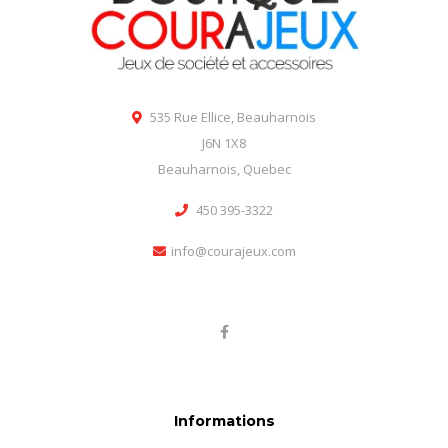
535 Rue Ellice, Beauharnois
J6N 1X8
Beauharnois, Quebec
450 395-3322
info@courajeux.com
Informations