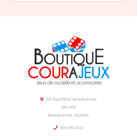
535 Rue Ellice, Beauharnois
J6N 1X8
Beauharnois, Quebec
450 395-3322