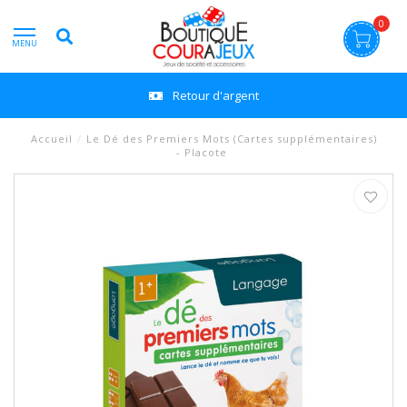
0
MENU
Retour d'argent
Accueil
/
Le Dé des Premiers Mots (Cartes supplémentaires)
- Placote