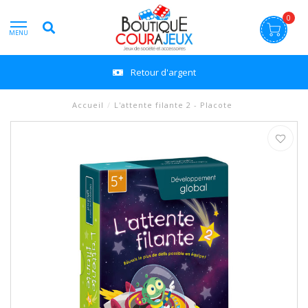
0
MENU
Retour d'argent
Accueil
/
L'attente filante 2 - Placote