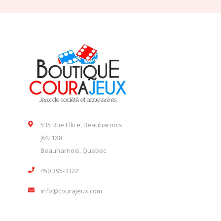
535 Rue Ellice, Beauharnois
J6N 1X8
Beauharnois, Quebec
450 395-3322
info@courajeux.com