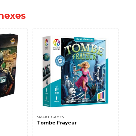
nexes
SMART GAMES
SMA
Tombe Frayeur
La 