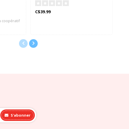
C$39.99
C$3
u coopératif
S'abonner