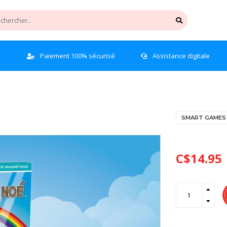
9$+
Paiement 100% sécurisé
Assistance digitale
SMART GAMES
C$14.95