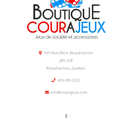
535 Rue Ellice, Beauharnois
J6N 1X8
Beauharnois, Quebec
450 395-3322
info@courajeux.com