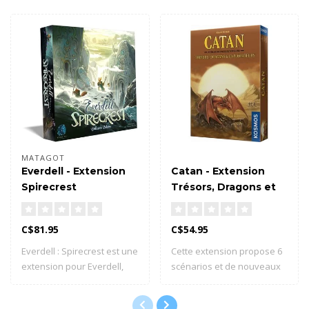
MATAGOT
Everdell - Extension
Catan - Extension
Spirecrest
Trésors, Dragons et
Explorateurs
(Français)
C$81.95
C$54.95
Everdell : Spirecrest est une
Cette extension propose 6
extension pour Everdell,
scénarios et de nouveaux
qui a..
éléments ..