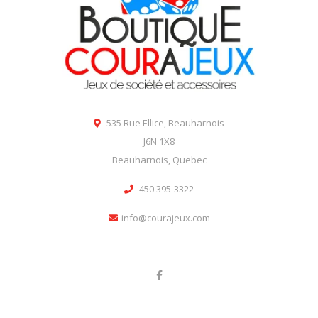
535 Rue Ellice, Beauharnois
J6N 1X8
Beauharnois, Quebec
450 395-3322
info@courajeux.com