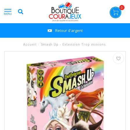
0
MENU
Retour d'argent
Accueil
/
Smash Up - Extension Trop minions