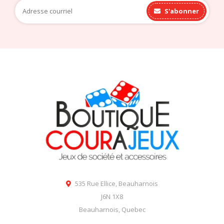
S'abonner
535 Rue Ellice, Beauharnois
J6N 1X8
Beauharnois, Quebec