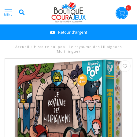
0
MENU
Retour d'argent
Accueil
/
Histoire qui pop : Le royaume des Lilipignons
(Multilingue)