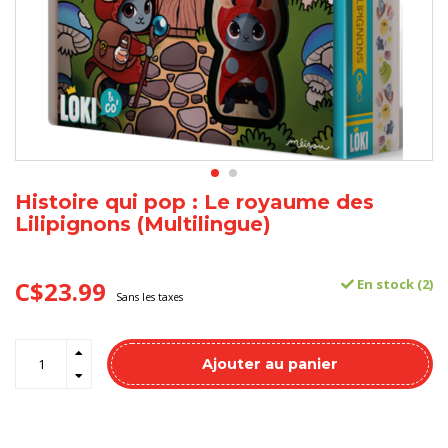
Histoire qui pop : Le royaume des
Lilipignons (Multilingue)
C$23.99
En stock (2)
Sans les taxes
Ajouter au panier