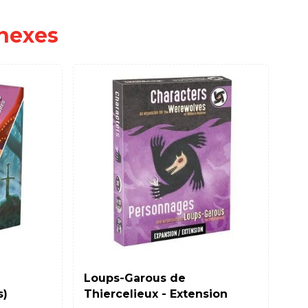
nexes
PLA
Loups-Garous de
Ze
s)
Thiercelieux - Extension
Pl