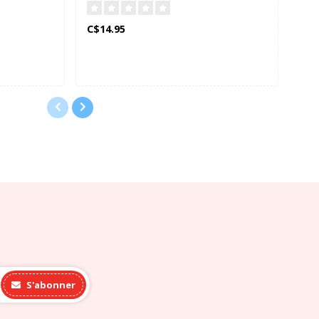
Personnages (Bilingue)
C$14.95
C$4
S'abonner