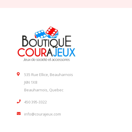
535 Rue Ellice, Beauharnois
J6N 1X8
Beauharnois, Quebec
450 395-3322
info@courajeux.com