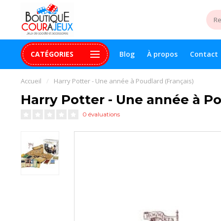
CATÉGORIES
Blog
À propos
Contact
uite 99$+
Paiement 100% sécurisé
Assistance digital
Accueil
/
Harry Potter - Une année à Poudlard (Français)
Harry Potter - Une année à Po
0 évaluations