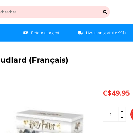
e
Retour d'argent
Livraison gratuite 99$+
udlard (Français)
C$49.95