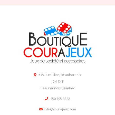
535 Rue Ellice, Beauharnois
J6N 1X8
Beauharnois, Quebec
450 395-3322
info@courajeux.com