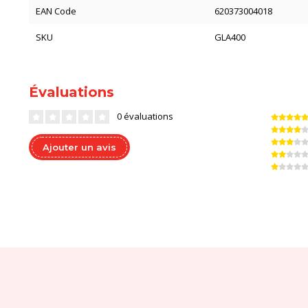
EAN Code
620373004018
SKU
GLA400
Évaluations
0 évaluations
Ajouter un avis