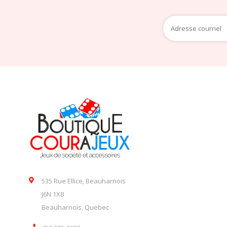
535 Rue Ellice, Beauharnois
J6N 1X8
Beauharnois, Quebec