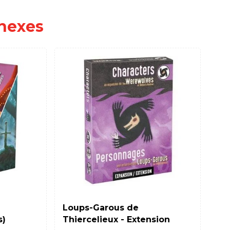
nexes
PLA
Loups-Garous de
Ze
s)
Thiercelieux - Extension
Pl