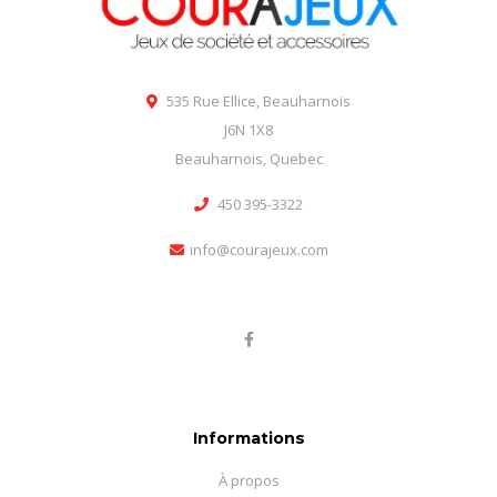
535 Rue Ellice, Beauharnois
J6N 1X8
Beauharnois, Quebec
450 395-3322
info@courajeux.com
Informations
À propos