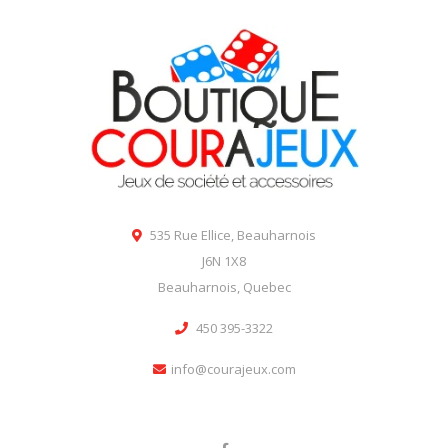
535 Rue Ellice, Beauharnois
J6N 1X8
Beauharnois, Quebec
450 395-3322
info@courajeux.com