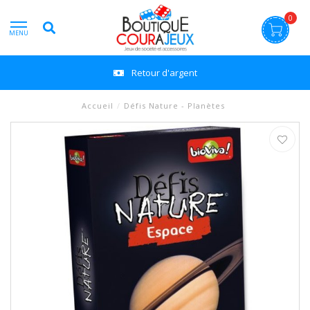
0
MENU
Retour d'argent
Accueil
/
Défis Nature - Planètes