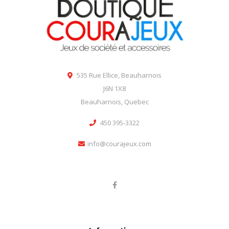
535 Rue Ellice, Beauharnois
J6N 1X8
Beauharnois, Quebec
450 395-3322
info@courajeux.com