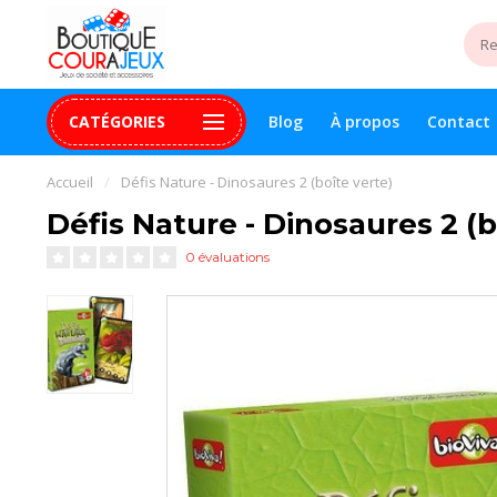
CATÉGORIES
Blog
À propos
Contact
uite 99$+
Paiement 100% sécurisé
Assistance digital
Accueil
/
Défis Nature - Dinosaures 2 (boîte verte)
Défis Nature - Dinosaures 2 (b
0 évaluations