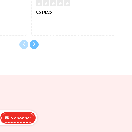
Personnages (Bilingue)
C$14.95
C$4
S'abonner