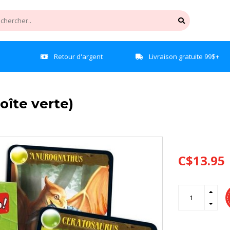
e
Retour d'argent
Livraison gratuite 99$+
oîte verte)
C$13.95