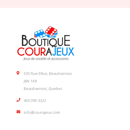
535 Rue Ellice, Beauharnois
J6N 1X8
Beauharnois, Quebec
450 395-3322
info@courajeux.com