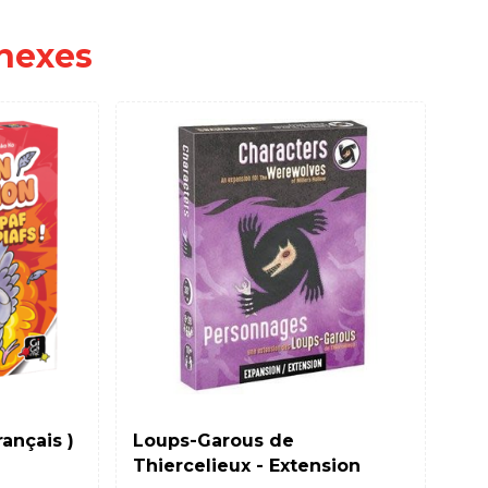
nexes
PLA
rançais )
Loups-Garous de
Ze
Thiercelieux - Extension
Pl