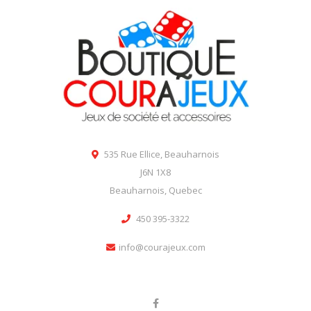
535 Rue Ellice, Beauharnois
J6N 1X8
Beauharnois, Quebec
450 395-3322
info@courajeux.com