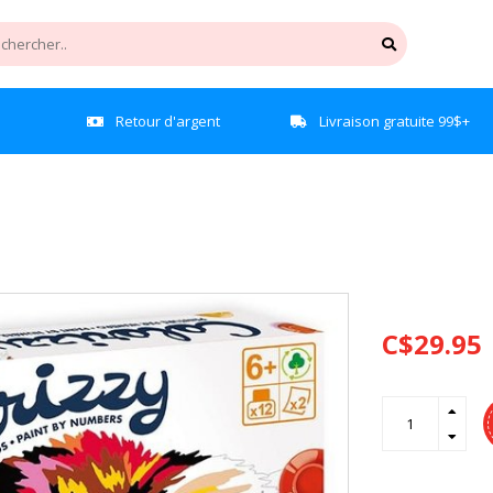
e
Retour d'argent
Livraison gratuite 99$+
C$29.95