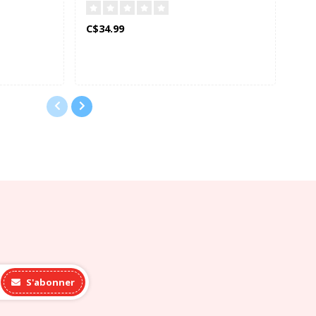
C$34.99
C$1
S'abonner