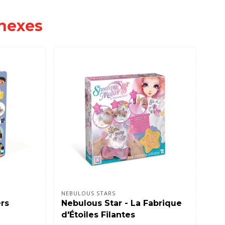
nexes
NEBULOUS STARS
ROY
rs
Nebulous Star - La Fabrique
Pe
d'Étoiles Filantes