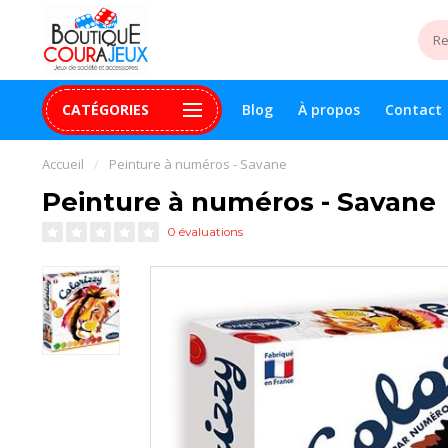
CATÉGORIES
Blog
À propos
Contact
uite 99$+
Paiement 100% sécurisé
Assistance digital
Accueil
/
Peinture à numéros - Savane
Peinture à numéros - Savane
0 évaluations