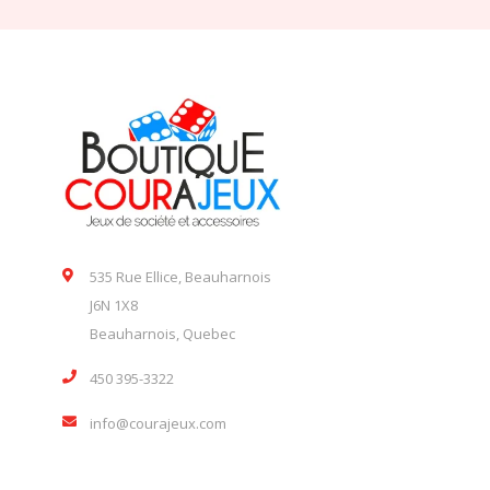
535 Rue Ellice, Beauharnois
J6N 1X8
Beauharnois, Quebec
450 395-3322
info@courajeux.com