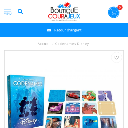
0
MENU
Retour d'argent
Accueil
/
Codenames Disney