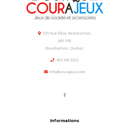
535 Rue Ellice, Beauharnois
J6N 1X8
Beauharnois, Quebec
450 395-3322
info@courajeux.com
Informations