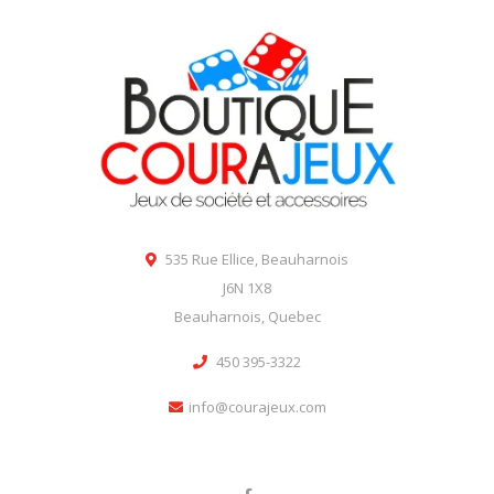
535 Rue Ellice, Beauharnois
J6N 1X8
Beauharnois, Quebec
450 395-3322
info@courajeux.com