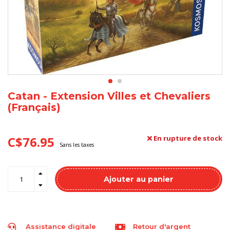
Catan - Extension Villes et Chevaliers
(Français)
C$76.95
En rupture de stock
Sans les taxes
Ajouter au panier
Assistance digitale
Retour d'argent