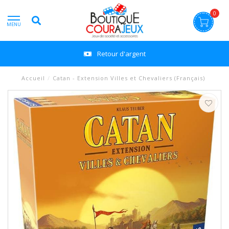
0
MENU
Retour d'argent
Accueil
/
Catan - Extension Villes et Chevaliers (Français)