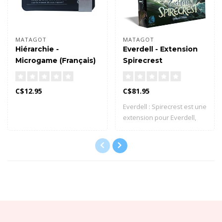
MATAGOT
MATAGOT
Hiérarchie -
Everdell - Extension
Microgame (Français)
Spirecrest
C$12.95
C$81.95
Everdell : Spirecrest est une
extension pour Everdell,
qui a..