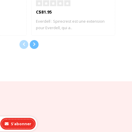
(Fr
C$81.95
C$5
Everdell : Spirecrest est une extension
Cett
pour Everdell, qui a..
de 
S'abonner