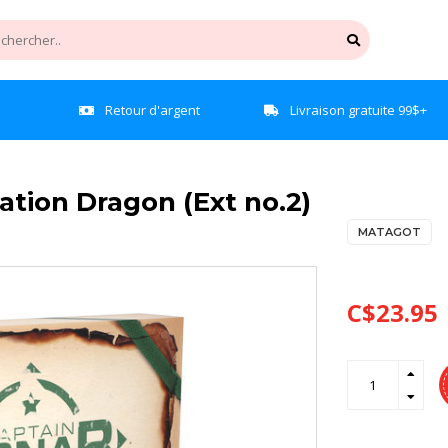
e
Retour d'argent
Livraison gratuite 99$+
ation Dragon (Ext no.2)
MATAGOT
C$23.95