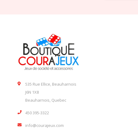
535 Rue Ellice, Beauharnois
J6N 1X8
Beauharnois, Quebec
450 395-3322
info@courajeux.com