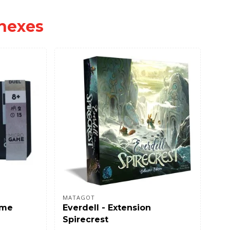
nexes
MATAGOT
ame
Everdell - Extension
Ca
Spirecrest
Dr