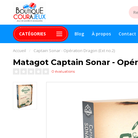
CATÉGORIES
Blog
À propos
Contact
uite 99$+
Paiement 100% sécurisé
Assistance digital
Accueil
/
Captain Sonar - Opération Dragon (Ext no.2)
Matagot Captain Sonar - Opér
0 évaluations