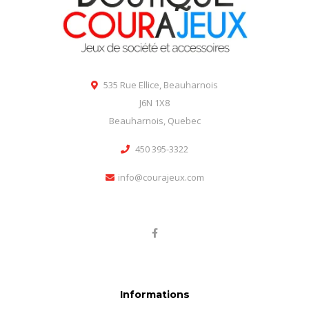
535 Rue Ellice, Beauharnois
J6N 1X8
Beauharnois, Quebec
450 395-3322
info@courajeux.com
Informations