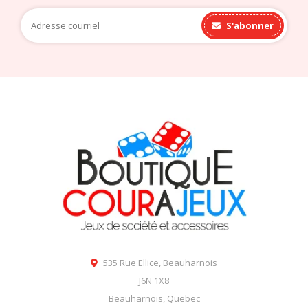
S'abonner
535 Rue Ellice, Beauharnois
J6N 1X8
Beauharnois, Quebec