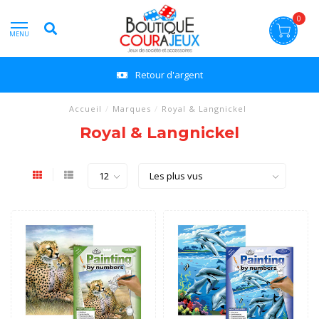
0
MENU
Retour d'argent
Accueil
/
Marques
/
Royal & Langnickel
Royal & Langnickel