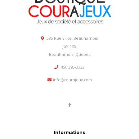
535 Rue Ellice, Beauharnois
J6N 1X8
Beauharnois, Quebec
450 395-3322
info@courajeux.com
Informations