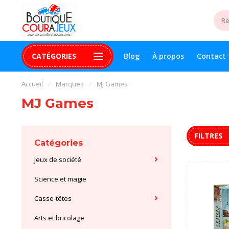
CATÉGORIES
Blog
À propos
Contact
uite 99$+
Paiement 100% sécurisé
Assistance digital
Accueil
/
Marques
/
MJ Games
MJ Games
FILTRES
Catégories
Jeux de société
Science et magie
Casse-têtes
Arts et bricolage