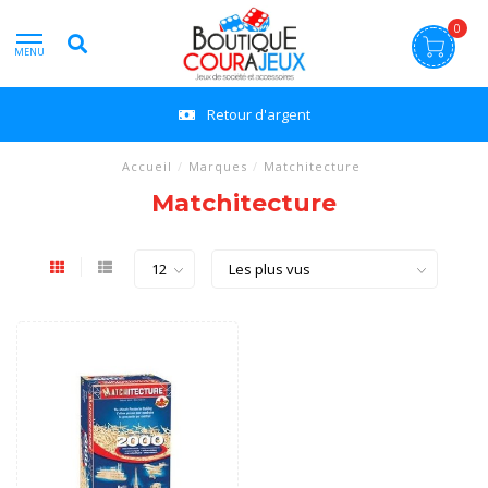
0
MENU
Retour d'argent
Accueil
/
Marques
/
Matchitecture
Matchitecture