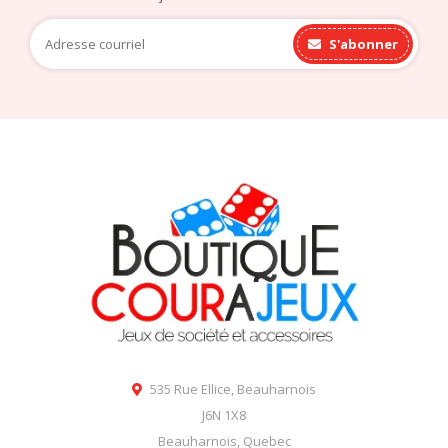
S'abonner
535 Rue Ellice, Beauharnois
J6N 1X8
Beauharnois, Quebec