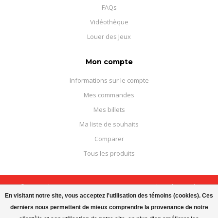
FAQs
Vidéothèque
Louer des Jeux
Mon compte
Informations sur le compte
Mes commandes
Mes billets
Ma liste de souhaits
Comparer
Tous les produits
© Copyright 2026 Boutique Courajeux - Powered by
Lightspeed
-
Theme by
Dyvelopment
En visitant notre site, vous acceptez l'utilisation des témoins (cookies). Ces
derniers nous permettent de mieux comprendre la provenance de notre