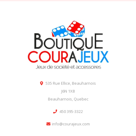
535 Rue Ellice, Beauharnois
J6N 1X8
Beauharnois, Quebec
450 395-3322
info@courajeux.com