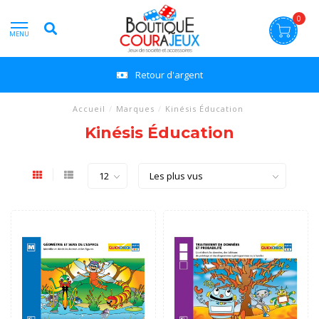
0
MENU
Retour d'argent
Accueil
/
Marques
/
Kinésis Éducation
Kinésis Éducation