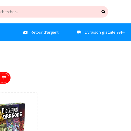
e
Retour d'argent
Livraison gratuite 99$+