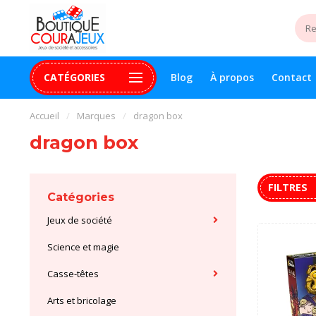
CATÉGORIES
Blog
À propos
Contact
uite 99$+
Paiement 100% sécurisé
Assistance digital
Accueil
/
Marques
/
dragon box
dragon box
FILTRES
Catégories
Jeux de société
Science et magie
Casse-têtes
Arts et bricolage