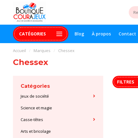
CATÉGORIES
Blog
À propos
Contact
uite 99$+
Paiement 100% sécurisé
Assistance digital
Accueil
/
Marques
/
Chessex
Chessex
FILTRES
Catégories
Jeux de société
Science et magie
Casse-têtes
Arts et bricolage