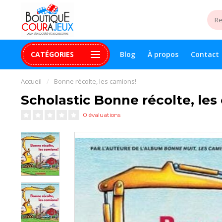
CATÉGORIES
Blog
À propos
Contact
uite 99$+
Paiement 100% sécurisé
Assistance digital
Accueil
/
Bonne récolte, les camions!
Scholastic Bonne récolte, les
0 évaluations