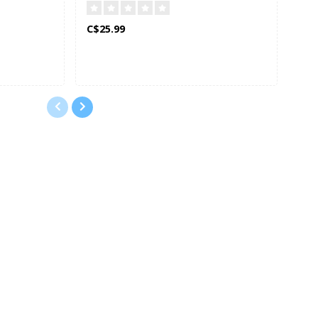
? (Français)
C$25.99
C$1