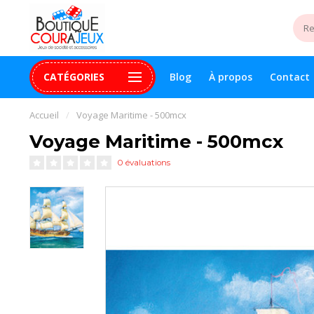
CATÉGORIES
Blog
À propos
Contact
uite 99$+
Paiement 100% sécurisé
Assistance digital
Accueil
/
Voyage Maritime - 500mcx
Voyage Maritime - 500mcx
0 évaluations