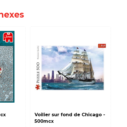
nexes
rcx
Voilier sur fond de Chicago -
Co
500mcx