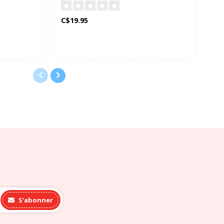
C$19.95
C$1
S'abonner