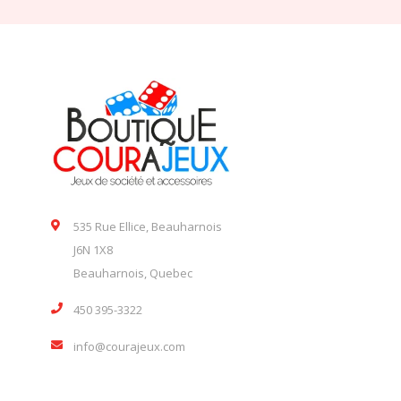
535 Rue Ellice, Beauharnois
J6N 1X8
Beauharnois, Quebec
450 395-3322
info@courajeux.com