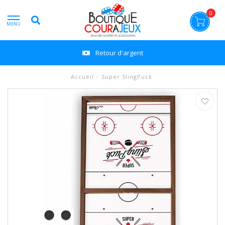
0
MENU
Retour d'argent
Accueil
/
Super SlingPuck