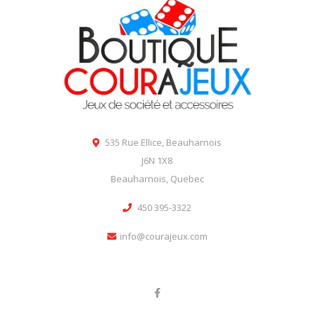
535 Rue Ellice, Beauharnois
J6N 1X8
Beauharnois, Quebec
450 395-3322
info@courajeux.com