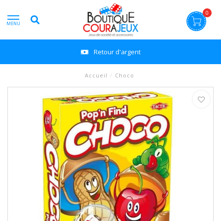
0
MENU
Retour d'argent
Accueil
/
Choco