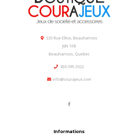
535 Rue Ellice, Beauharnois
J6N 1X8
Beauharnois, Quebec
450 395-3322
info@courajeux.com
Informations