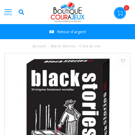
0
MENU
Retour d'argent
Accueil
/
Black Stories - C'est la vie!