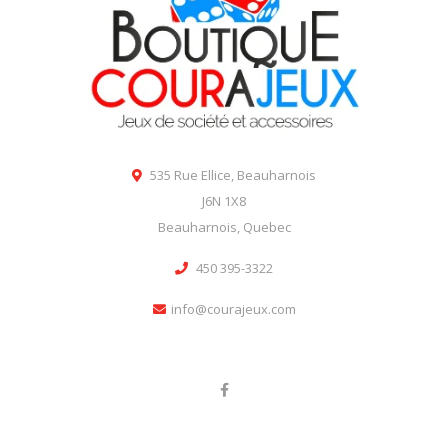
535 Rue Ellice, Beauharnois
J6N 1X8
Beauharnois, Quebec
450 395-3322
info@courajeux.com