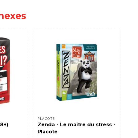
nexes
PLACOTE
PLA
18+)
Zenda - Le maître du stress -
Ra
Placote