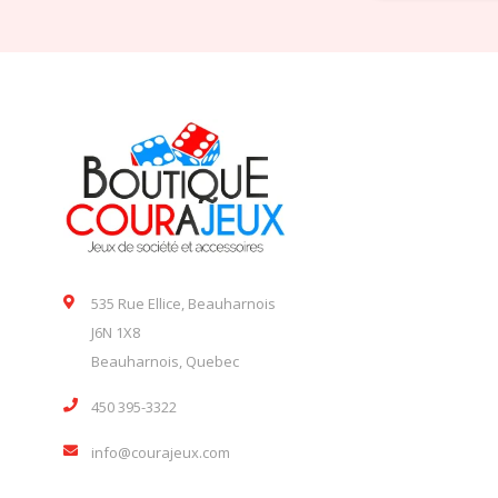
535 Rue Ellice, Beauharnois
J6N 1X8
Beauharnois, Quebec
450 395-3322
info@courajeux.com