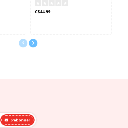
C$44.99
C$3
S'abonner